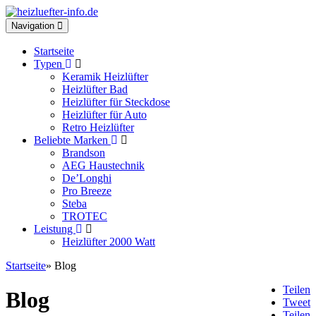
Toggle
Navigation
navigation
Startseite
Typen
Keramik Heizlüfter
Heizlüfter Bad
Heizlüfter für Steckdose
Heizlüfter für Auto
Retro Heizlüfter
Beliebte Marken
Brandson
AEG Haustechnik
De’Longhi
Pro Breeze
Steba
TROTEC
Leistung
Heizlüfter 2000 Watt
Startseite
» Blog
Teilen
Blog
Tweet
Teilen