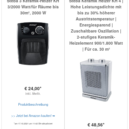
Steba 3 Keramik-Heizer KH
Steba Keramik Heizer KH 4 |
3/2000 Watt/für Räume bis
Hohe Leistungsdichte mit
30m², 2000 W
bis zu 30% höherer
Austrittstemperatur |
Energiesparend |
Zuschaltbare Oszillation |
2-stufiges Keramik-
Heizelement 900/1.800 Watt
| Für ca. 30 m²
€ 24,00*
inkl. MwSt.
Produktbeschreibung
>> Jetzt bei Amazon kaufen! ➥
€ 48,56*
*am 17.10.2021 um 11:42 Uhr aktualisiert