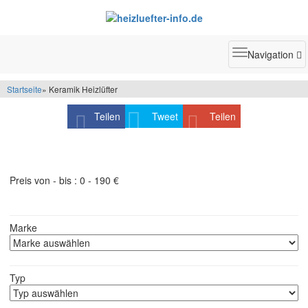
Toggle
Navigation
navigatio
Startseite
» Keramik Heizlüfter
Teilen
Tweet
Teilen
Schneller finden, was Sie suchen:
Preis von - bis :
0
-
190
€
Marke
Typ