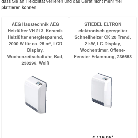
dass Sie an Flexibilität verlieren und das Gerät nicht mehr frei
platzieren können.
AEG Haustechnik AEG
STIEBEL ELTRON
Heizlüfter VH 213, Keramik
elektronisch geregelter
Heizlüfter energiesparend,
Schnellheizer CK 20 Trend,
2000 W für ca. 25 m², LCD
2 kW, LC-Display,
Display,
Wochentimer, Offene-
Wochenzeitschaltuhr, Bad,
Fenster-Erkennung, 236653
238296, Weiß
€ 119,05*