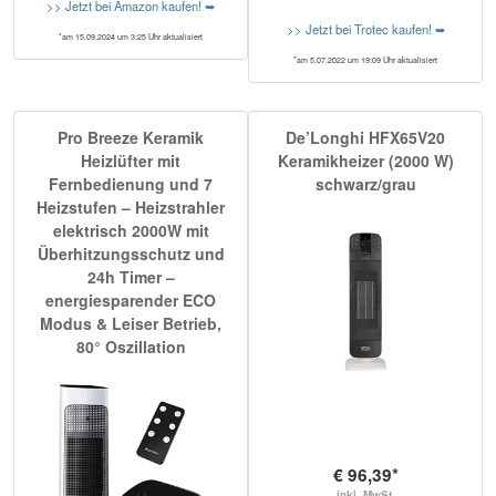
>> Jetzt bei Amazon kaufen! ➥
>> Jetzt bei Trotec kaufen! ➥
*am 15.09.2024 um 3:25 Uhr aktualisiert
*am 5.07.2022 um 19:09 Uhr aktualisiert
Pro Breeze Keramik
De’Longhi HFX65V20
Heizlüfter mit
Keramikheizer (2000 W)
Fernbedienung und 7
schwarz/grau
Heizstufen – Heizstrahler
elektrisch 2000W mit
Überhitzungsschutz und
24h Timer –
energiesparender ECO
Modus & Leiser Betrieb,
80° Oszillation
€ 96,39*
inkl. MwSt.