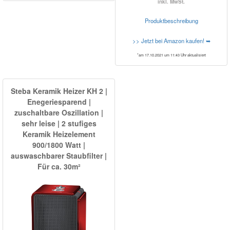
inkl. MwSt.
Produktbeschreibung
>> Jetzt bei Amazon kaufen! ➥
*am 17.10.2021 um 11:43 Uhr aktualisiert
Steba Keramik Heizer KH 2 |
Enegeriesparend |
zuschaltbare Oszillation |
sehr leise | 2 stufiges
Keramik Heizelement
900/1800 Watt |
auswaschbarer Staubfilter |
Für ca. 30m²