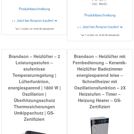
inkl. MwSt.
Produktbeschreibung
Produktbeschreibung
>> Jetzt bei Amazon kaufen! ➥
>> Jetzt bei Amazon kaufen! ➥
*am 7.12.2021 um 18:39 Uhr aktualisiert
*am 7.12.2021 um 18:39 Uhr aktualisiert
Brandson – Heizlüfter – 2
Brandson – Heizlüfter mit
Leistungsstufen –
Fernbedienung – Keramik-
stufenlose
Heizlüfter Badezimmer
Temperaturregelung |
energiesparend leise –
Lüfterfunktion,
Schnellheizer mit
energiesparend | 1800 W |
Oszillationsfunktion – 2X
Oszillation |
Heizstufen – Timer –
Überhitzungsschutz
Heizung Heater – GS-
Thermosicherungen
Zertifiziert
Umkippschutz | GS-
Zertifiziert