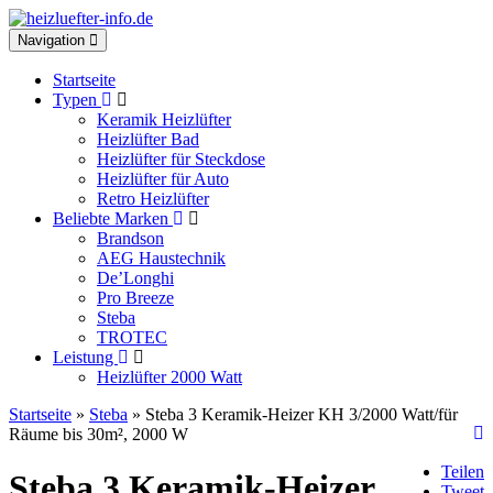
Toggle
Navigation
navigation
Startseite
Typen
Keramik Heizlüfter
Heizlüfter Bad
Heizlüfter für Steckdose
Heizlüfter für Auto
Retro Heizlüfter
Beliebte Marken
Brandson
AEG Haustechnik
De’Longhi
Pro Breeze
Steba
TROTEC
Leistung
Heizlüfter 2000 Watt
Startseite
»
Steba
» Steba 3 Keramik-Heizer KH 3/2000 Watt/für
Räume bis 30m², 2000 W
Teilen
Steba 3 Keramik-Heizer
Tweet