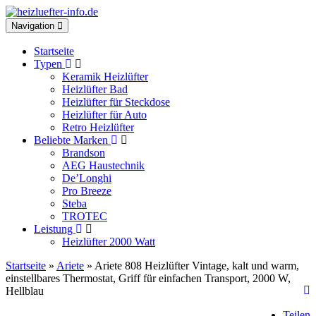
Toggle
Navigation
navigation
Startseite
Typen
Keramik Heizlüfter
Heizlüfter Bad
Heizlüfter für Steckdose
Heizlüfter für Auto
Retro Heizlüfter
Beliebte Marken
Brandson
AEG Haustechnik
De’Longhi
Pro Breeze
Steba
TROTEC
Leistung
Heizlüfter 2000 Watt
Startseite
»
Ariete
» Ariete 808 Heizlüfter Vintage, kalt und warm,
einstellbares Thermostat, Griff für einfachen Transport, 2000 W,
Hellblau
Teilen