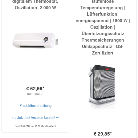
digitalem Thermostat,
stufenlose
Oszillation, 2.000 W
Temperaturregelung |
Lüfterfunktion,
energiesparend | 1800 W |
Oszillation |
Überhitzungsschutz
Thermosicherungen
Umkippschutz | GS-
Zertifiziert
€ 62,99*
inkl. MwSt.
Produktbeschreibung
>> Jetzt bei Amazon kaufen! ➥
*am 23.01.2022 um 16:38 Uhr aktualisiert
€ 29,85*