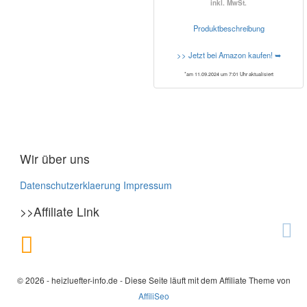
inkl. MwSt.
Produktbeschreibung
>> Jetzt bei Amazon kaufen! ➥
*am 11.09.2024 um 7:01 Uhr aktualisiert
Wir über uns
Datenschutzerklaerung
Impressum
>>Affiliate Link
© 2026 - heizluefter-info.de - Diese Seite läuft mit dem Affiliate Theme von
AffiliSeo