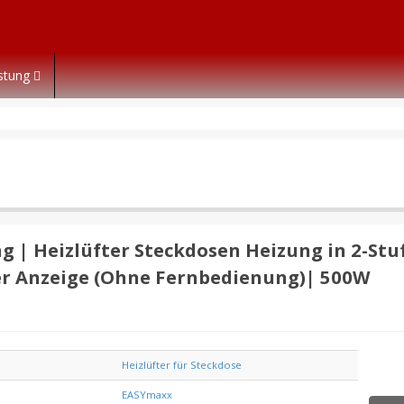
istung
 | Heizlüfter Steckdosen Heizung in 2-Stu
ler Anzeige (Ohne Fernbedienung)| 500W
Heizlüfter für Steckdose
e
EASYmaxx