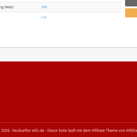
ng (Watt)
500
rot
 2026 - heizluefter-info.de - Diese Seite läuft mit dem Affiliate Theme von
Affili