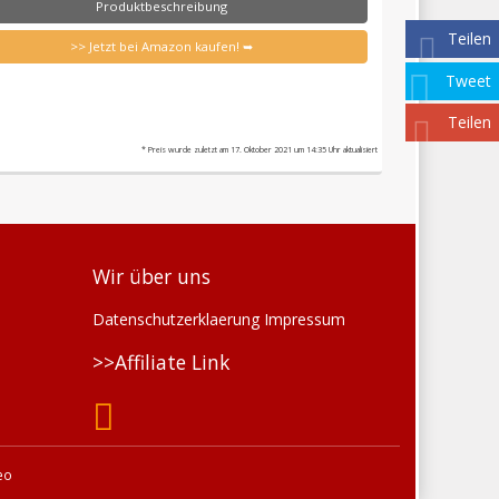
Produktbeschreibung
Teilen
>> Jetzt bei Amazon kaufen! ➥
Tweet
Teilen
* Preis wurde zuletzt am 17. Oktober 2021 um 14:35 Uhr aktualisiert
Wir über uns
Datenschutzerklaerung
Impressum
>>Affiliate Link
Seo