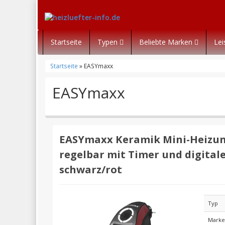
Startseite
Typen
Beliebte Marken
Le
Startseite
» EASYmaxx
EASYmaxx
EASYmaxx Keramik Mini-Heizung
regelbar mit Timer und digita
schwarz/rot
Typ
Mark