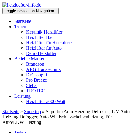
Toggle navigation
Navigation
Startseite
Typen
Keramik Heizlüfter
Heizlüfter Bad
Heizlüfter für Steckdose
Heizlüfter für Auto
Retro Heizlüfter
Beliebte Marken
Brandson
AEG Haustechnik
De’Longhi
Pro Breeze
Steba
TROTEC
Leistung
Heizlüfter 2000 Watt
Startseite
»
Supertop
» Supertop Auto Heizung Defroster, 12V Auto
Heizung Defogger, Auto Windschutzscheibenheizung, Für
Auto/LKW-Heizung
Teilen