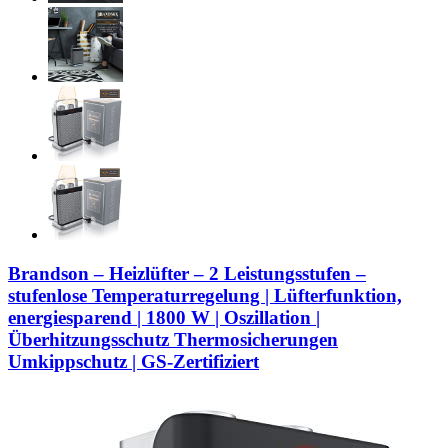
Brandson – Heizlüfter – 2 Leistungsstufen –
stufenlose Temperaturregelung | Lüfterfunktion,
energiesparend | 1800 W | Oszillation |
Überhitzungsschutz Thermosicherungen
Umkippschutz | GS-Zertifiziert