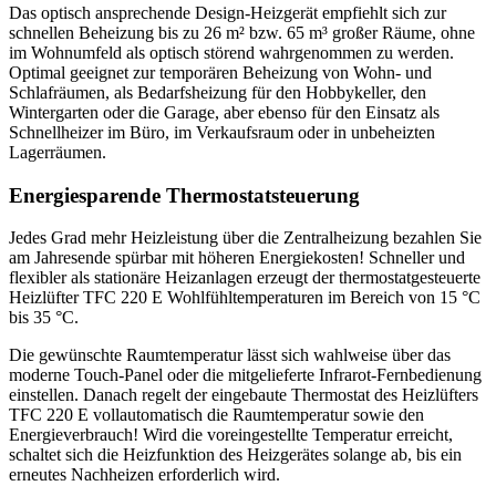
Das optisch ansprechende Design-Heizgerät empfiehlt sich zur
schnellen Beheizung bis zu 26 m² bzw. 65 m³ großer Räume, ohne
im Wohnumfeld als optisch störend wahrgenommen zu werden.
Optimal geeignet zur temporären Beheizung von Wohn- und
Schlafräumen, als Bedarfsheizung für den Hobbykeller, den
Wintergarten oder die Garage, aber ebenso für den Einsatz als
Schnellheizer im Büro, im Verkaufsraum oder in unbeheizten
Lagerräumen.
Energiesparende Thermostatsteuerung
Jedes Grad mehr Heizleistung über die Zentralheizung bezahlen Sie
am Jahresende spürbar mit höheren Energiekosten! Schneller und
flexibler als stationäre Heizanlagen erzeugt der thermostatgesteuerte
Heizlüfter TFC 220 E Wohlfühltemperaturen im Bereich von 15 °C
bis 35 °C.
Die gewünschte Raumtemperatur lässt sich wahlweise über das
moderne Touch-Panel oder die mitgelieferte Infrarot-Fernbedienung
einstellen. Danach regelt der eingebaute Thermostat des Heizlüfters
TFC 220 E vollautomatisch die Raumtemperatur sowie den
Energieverbrauch! Wird die voreingestellte Temperatur erreicht,
schaltet sich die Heizfunktion des Heizgerätes solange ab, bis ein
erneutes Nachheizen erforderlich wird.