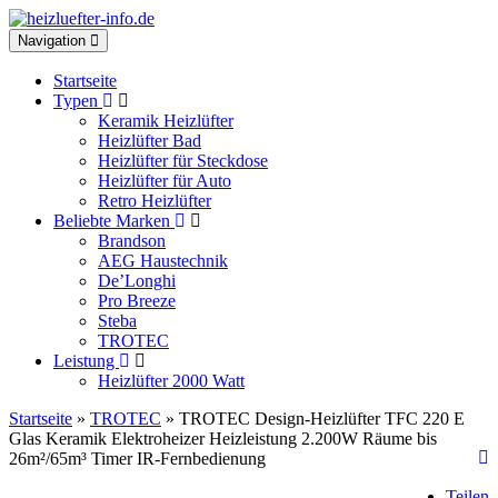
Toggle
Navigation
navigation
Startseite
Typen
Keramik Heizlüfter
Heizlüfter Bad
Heizlüfter für Steckdose
Heizlüfter für Auto
Retro Heizlüfter
Beliebte Marken
Brandson
AEG Haustechnik
De’Longhi
Pro Breeze
Steba
TROTEC
Leistung
Heizlüfter 2000 Watt
Startseite
»
TROTEC
» TROTEC Design-Heizlüfter TFC 220 E
Glas Keramik Elektroheizer Heizleistung 2.200W Räume bis
26m²/65m³ Timer IR-Fernbedienung
Teilen