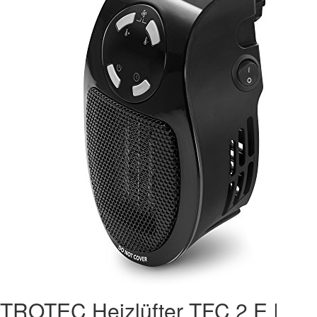
TROTEC Heizlüfter TFC 2 E |