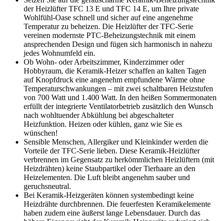
der Heizlüfter TFC 13 E und TFC 14 E, um Ihre private
Wohlfühl-Oase schnell und sicher auf eine angenehme
Temperatur zu beheizen. Die Heizlüfter der TFC-Serie
vereinen modernste PTC-Beheizungstechnik mit einem
ansprechenden Design und fügen sich harmonisch in nahezu
jedes Wohnumfeld ein.
Ob Wohn- oder Arbeitszimmer, Kinderzimmer oder
Hobbyraum, die Keramik-Heizer schaffen an kalten Tagen
auf Knopfdruck eine angenehm empfundene Wärme ohne
Temperatur­schwan­kungen – mit zwei schaltbaren Heizstufen
von 700 Watt und 1.400 Watt. In den heißen Sommer­monaten
erfüllt der integrierte Ventilatorbetrieb zusätzlich den Wunsch
nach wohltuender Abkühlung bei abgeschalteter
Heizfunktion. Heizen oder kühlen, ganz wie Sie es
wünschen!
Sensible Menschen, Allergiker und Kleinkinder werden die
Vorteile der TFC-Serie lieben. Diese Keramik-Heizlüfter
verbrennen im Gegensatz zu herkömmlichen Heizlüftern (mit
Heizdrähten) keine Staubpartikel oder Tierhaare an den
Heizelementen. Die Luft bleibt angenehm sauber und
geruchsneutral.
Bei Keramik-Heizgeräten können systembedingt keine
Heizdrähte durchbrennen. Die feuerfesten Keramikelemente
haben zudem eine äußerst lange Lebensdauer. Durch das