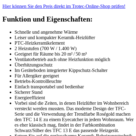
Hier können Sie den Preis direkt im Trotec-Online-Shop prüfen!
Funktion und Eigenschaften:
Schnelle und angenehme Wärme
Leiser und kompakter Keramik-Heizlüfter
PTC-Heizkeramikelement
2 Heizstufen (700 W / 1.400 W)
Geeignet für Räume bis 20 m² / 50 m³
Ventilatorbetrieb auch ohne Heizfunktion möglich
Überhitzungsschutz
Im Geräteboden integrierter Kippschutz-Schalter
Für Allergiker geeignet
Betriebs-Kontrollleuchte
Einfach transportabel und bedienbar
Sicherer Stand
Energieeffizient
Vorbei sind die Zeiten, in denen Heizlüfter im Wohnbereich
versteckt werden mussten. Das moderne Design der TFC-
Serie und die Verwendung der Trendfarbe Roségold machen
den TFC 14 E zu einem Eyecatcher in jedem Wohnraum. Wer
es eher klassisch mag, findet in der Farbkombination
Schwarz/Silber des TFC 13 E das passende Heizgerät.
Setzen Sie auf die geräuscharme Keramik-Beheizungstechnik