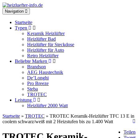
Toggle
Navigation
navigation
Startseite
Typen
Keramik Heizlüfter
Heizlüfter Bad
Heizlüfter für Steckdose
Heizlüfter für Auto
Retro Heizlüfter
Beliebte Marken
Brandson
AEG Haustechnik
De’Longhi
Pro Breeze
Steba
TROTEC
Leistung
Heizlüfter 2000 Watt
Startseite
»
TROTEC
» TROTEC Keramik-Heizlüfter TFC 13 E in
coolem schwarz/weiß mit 2 Heizstufen bis zu 1.400 Watt
Teilen
TROTEC Keramik-
Tweet